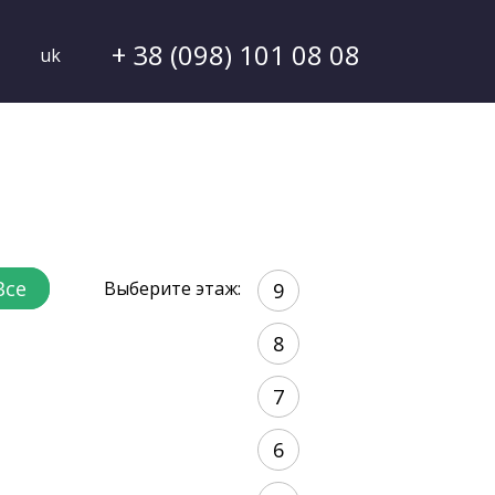
+ 38 (098) 101 08 08
uk
Все
Выберите этаж:
9
8
7
6